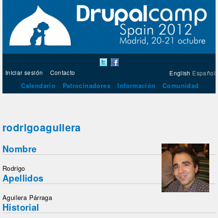
Iniciar sesión
Contacto
English
Español
Calendario
Patrocinadores
Información
Comunidad
rodrigoaguilera
Nombre
Rodrigo
Apellidos
Aguilera Párraga
Historial