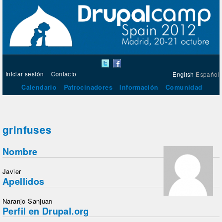
Iniciar sesión
Contacto
English
Español
Calendario
Patrocinadores
Información
Comunidad
grinfuses
Nombre
Javier
Apellidos
Naranjo Sanjuan
Perfil en Drupal.org