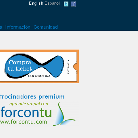
English
Español
s
Información
Comunidad
trocinadores premium