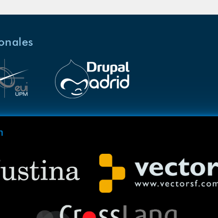
ionales
m