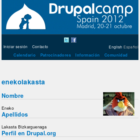
Iniciar sesión
Contacto
English
Español
Calendario
Patrocinadores
Información
Comunidad
enekolakasta
Nombre
Eneko
Apellidos
Lakasta Bizkarguenaga
Perfil en Drupal.org