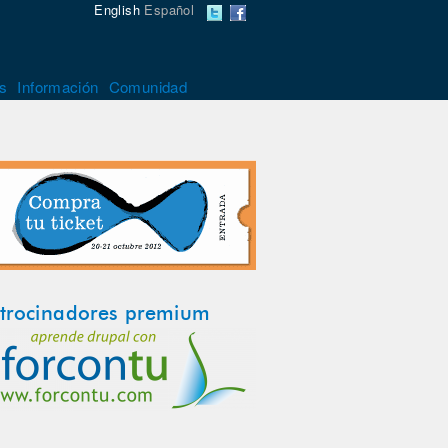
English
Español
s
Información
Comunidad
trocinadores premium