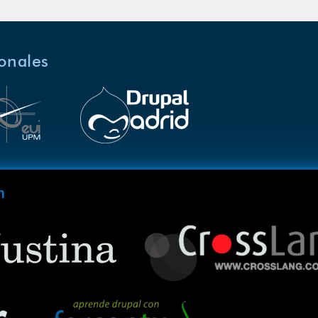
ionales
m