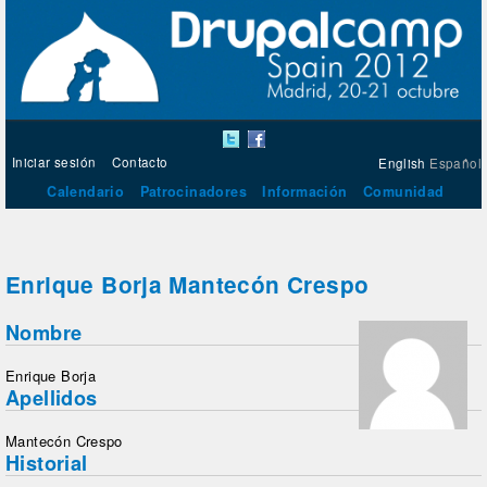
Iniciar sesión
Contacto
English
Español
Calendario
Patrocinadores
Información
Comunidad
Enrique Borja Mantecón Crespo
Nombre
Enrique Borja
Apellidos
Mantecón Crespo
Historial