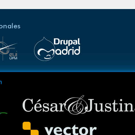
ionales
m