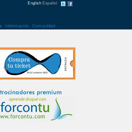
English
Español
s
Información
Comunidad
trocinadores premium