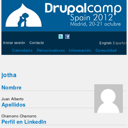
Iniciar sesión
Contacto
English
Español
Calendario
Patrocinadores
Información
Comunidad
jotha
Nombre
Juan Alberto
Apellidos
Chamorro Chamorro
Perfil en LinkedIn