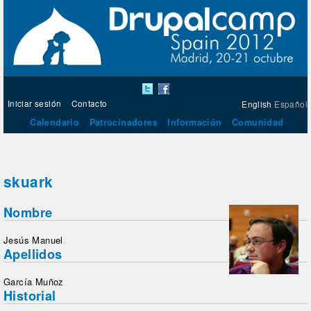
Iniciar sesión
Contacto
English
Español
Calendario
Patrocinadores
Información
Comunidad
skuark
Nombre
Jesús Manuel
Apellidos
García Muñoz
Historial