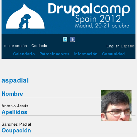
Iniciar sesión
Contacto
English
Español
Calendario
Patrocinadores
Información
Comunidad
aspadial
Nombre
Antonio Jesús
Apellidos
Sánchez Padial
Ocupación