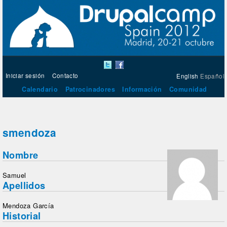
Iniciar sesión
Contacto
English
Español
Calendario
Patrocinadores
Información
Comunidad
smendoza
Nombre
Samuel
Apellidos
Mendoza García
Historial