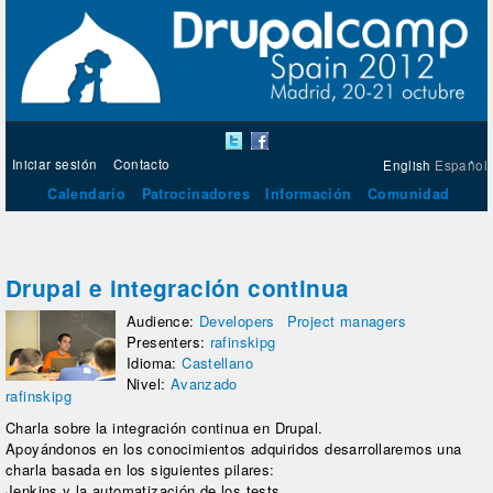
Iniciar sesión
Contacto
English
Español
Calendario
Patrocinadores
Información
Comunidad
Drupal e integración continua
Audience:
Developers
Project managers
Presenters:
rafinskipg
Idioma:
Castellano
Nivel:
Avanzado
rafinskipg
Charla sobre la integración continua en Drupal.
Apoyándonos en los conocimientos adquiridos desarrollaremos una
charla basada en los siguientes pilares:
Jenkins y la automatización de los tests.