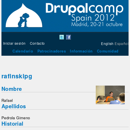
Iniciar sesión
Contacto
English
Español
Calendario
Patrocinadores
Información
Comunidad
rafinskipg
Nombre
Rafael
Apellidos
Pedrola Gimeno
Historial