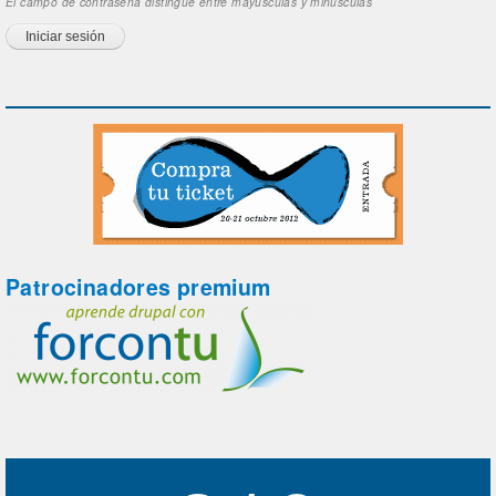
El campo de contraseña distingue entre mayúsculas y minúsculas
Patrocinadores premium