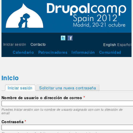
Iniciar sesión
Contacto
English
Español
Calendario
Patrocinadores
Información
Comunidad
Inicio
Solapas principales
Iniciar sesión
Solicitar una nueva contraseña
(solapa activa)
Nombre de usuario o dirección de correo
*
Puedes iniciar sesión con tu nombre de usuario asignado con con tu dirección de
email
Contraseña
*