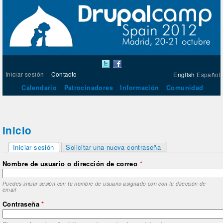
Iniciar sesión
Contacto
English
Español
Calendario
Patrocinadores
Información
Comunidad
Inicio
Solapas principales
Iniciar sesión
Solicitar una nueva contraseña
(solapa activa)
Nombre de usuario o dirección de correo
*
Puedes iniciar sesión con tu nombre de usuario asignado con con tu dirección de
email
Contraseña
*