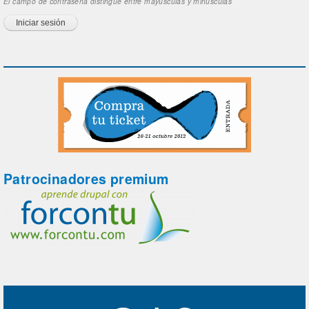
El campo de contraseña distingue entre mayúsculas y minúsculas
Patrocinadores premium