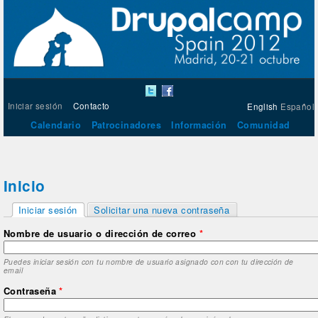
Iniciar sesión
Contacto
English
Español
Calendario
Patrocinadores
Información
Comunidad
Inicio
Solapas principales
Iniciar sesión
Solicitar una nueva contraseña
(solapa activa)
Nombre de usuario o dirección de correo
*
Puedes iniciar sesión con tu nombre de usuario asignado con con tu dirección de
email
Contraseña
*