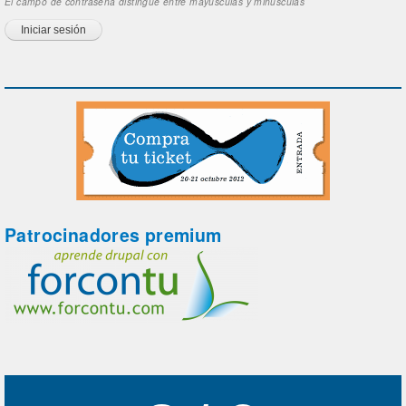
El campo de contraseña distingue entre mayúsculas y minúsculas
Patrocinadores premium