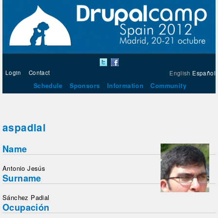
Login
Contact
English
Español
Schedule
Sponsors
Information
Community
aspadial
Name
Antonio Jesús
Surname
Sánchez Padial
Ocupación