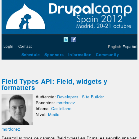
Login
Contact
English
Español
Schedule
Sponsors
Information
Community
Field Types API: Field, widgets y
formatters
Audiencia:
Developers
Site Builder
Ponentes:
mordonez
Idioma:
Castellano
Nivel:
Medio
mordonez
Desarrollar tipos de campos (field types) en Drupal es sencillo una vez