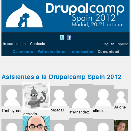
Iniciar sesión
Contacto
English
Español
Calendario
Patrocinadores
Información
Comunidad
Asistentes a la Drupalcamp Spain 2012
Jaione
jorgecar
TimLeytens
olimpia
afernandez
jcerrada