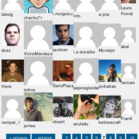
Laura
i.murguizu
Fornié
lakolg
a-jota
info
chechu71
abel
pcoliver
druiz
Mcmejor
i.a.ismailov
VictorMendoza
hernani
DarioPlaza
friera
jonhattan
pepinoglande
iorkss
FranK
otsarri
vempar_1
keilovecraft
azuledu
pvhee
Páginas
« primera
‹ anterior
…
3
4
5
6
7
8
9
10