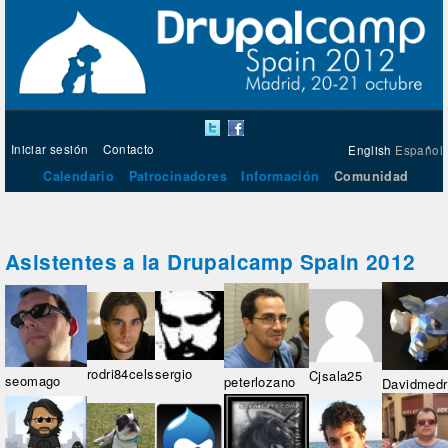
Iniciar sesión
Contacto
English
Español
Calendario
Patrocinadores
Información
Comunidad
Asistentes a la Drupalcamp Spain 2012
rodri84cels
sergio
Cjsala25
seomago
peterlozano
Davidmedr