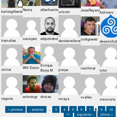
Nesta
alberfuente
JoseReyero
karlosgliberal
unicorn
kalimero
manujam
edipotrebol
codigoweb
tramullas
danielorellana
desarrollo
Enrique
Will Eaton
marthinal
ckrina
jzerpa
Borja M
tutor
antoniogr
drozas
vvallec
naguna
nmaya
manciuria
Páginas
« primera
‹ anterior
…
3
4
5
6
7
8
9
10
11
siguiente ›
última »