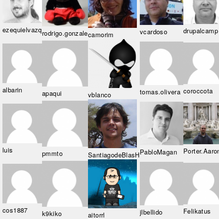
ezequielvazq
drupalcamp
vcardoso
rodrigo.gonzale
camorim
albarin
coroccota
tomas.olivera
apaqui
vblanco
luis
Porter.Aaro
PabloMagan
pmmto
SantiagodeBlasH
cos1887
Felikatus
jlbellido
k9kiko
aitorrl