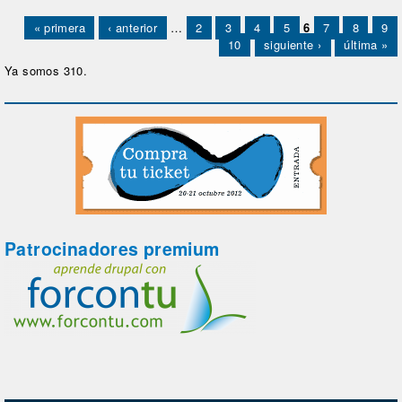
Páginas
« primera
‹ anterior
…
2
3
4
5
6
7
8
9
10
siguiente ›
última »
Ya somos 310.
Patrocinadores premium