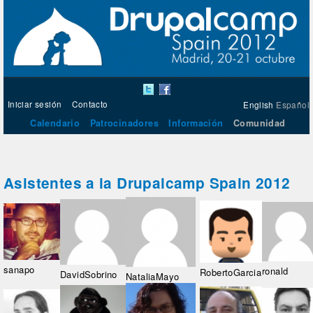
Iniciar sesión
Contacto
English
Español
Calendario
Patrocinadores
Información
Comunidad
Asistentes a la Drupalcamp Spain 2012
sanapo
ronald
RobertoGarcia
DavidSobrino
NataliaMayo