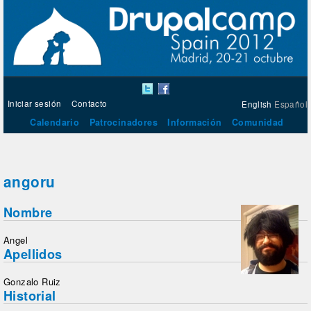
Iniciar sesión
Contacto
English
Español
Calendario
Patrocinadores
Información
Comunidad
angoru
Nombre
Angel
Apellidos
Gonzalo Ruiz
Historial