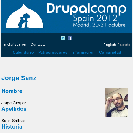
Iniciar sesión
Contacto
English
Español
Calendario
Patrocinadores
Información
Comunidad
Jorge Sanz
Nombre
Jorge Gaspar
Apellidos
Sanz Salinas
Historial