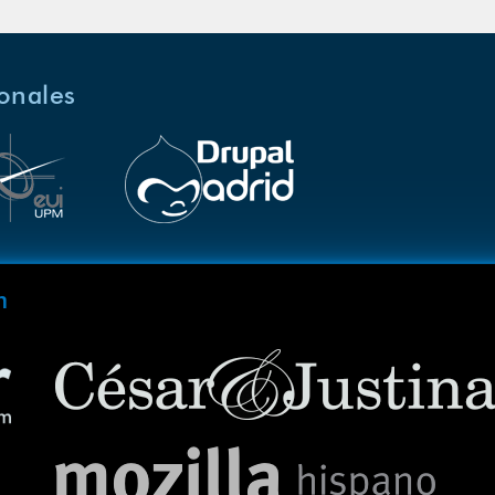
ionales
m