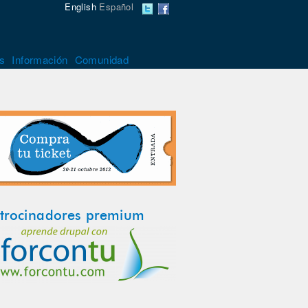
English
Español
s
Información
Comunidad
trocinadores premium