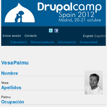
Iniciar sesión
Contacto
English
Español
Calendario
Patrocinadores
Información
Comunidad
VesaPalmu
Nombre
Vesa
Apellidos
Palmu
Ocupación