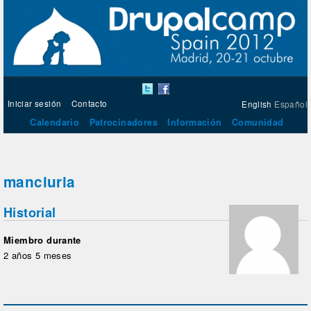
Iniciar sesión
Contacto
English
Español
Calendario
Patrocinadores
Información
Comunidad
manciuria
Historial
Miembro durante
2 años 5 meses