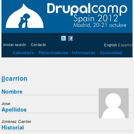
Iniciar sesión
Contacto
English
Español
Calendario
Patrocinadores
Información
Comunidad
jjcarrion
Nombre
Jose
Apellidos
Jiménez Carrión
Historial