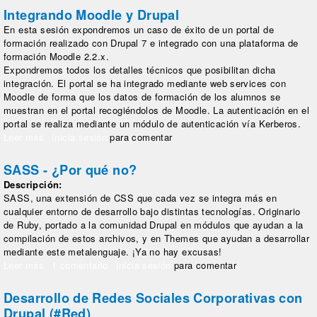
Integrando Moodle y Drupal
En esta sesión expondremos un caso de éxito de un portal de
formación realizado con Drupal 7 e integrado con una plataforma de
formación Moodle 2.2.x.
Expondremos todos los detalles técnicos que posibilitan dicha
integración. El portal se ha integrado mediante web services con
Moodle de forma que los datos de formación de los alumnos se
muestran en el portal recogiéndolos de Moodle. La autenticación en el
portal se realiza mediante un módulo de autenticación vía Kerberos.
Leer más
sobre Integrando Moodle y Drupal
Inicia sesión
para comentar
SASS - ¿Por qué no?
Descripción:
SASS, una extensión de CSS que cada vez se integra más en
cualquier entorno de desarrollo bajo distintas tecnologías. Originario
de Ruby, portado a la comunidad Drupal en módulos que ayudan a la
compilación de estos archivos, y en Themes que ayudan a desarrollar
mediante este metalenguaje.
¡Ya no hay excusas!
Leer más
sobre SASS - ¿Por qué no?
1 comentario
Inicia sesión
para comentar
Desarrollo de Redes Sociales Corporativas con
Drupal (#Red)