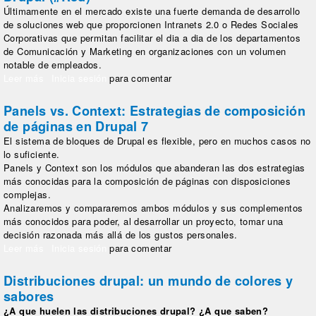
Últimamente en el mercado existe una fuerte demanda de desarrollo
de soluciones web que proporcionen Intranets 2.0 o Redes Sociales
Corporativas que permitan facilitar el dia a dia de los departamentos
de Comunicación y Marketing en organizaciones con un volumen
notable de empleados.
Leer más
sobre Desarrollo de Redes Sociales Corporativas con Drupal
Inicia sesión
para comentar
(#Red)
Panels vs. Context: Estrategias de composición
de páginas en Drupal 7
El sistema de bloques de Drupal es flexible, pero en muchos casos no
lo suficiente.
Panels y Context son los módulos que abanderan las dos estrategias
más conocidas para la composición de páginas con disposiciones
complejas.
Analizaremos y compararemos ambos módulos y sus complementos
más conocidos para poder, al desarrollar un proyecto, tomar una
decisión razonada más allá de los gustos personales.
Leer más
sobre Panels vs. Context: Estrategias de composición de
Inicia sesión
para comentar
páginas en Drupal 7
Distribuciones drupal: un mundo de colores y
sabores
¿A que huelen las distribuciones drupal? ¿A que saben?