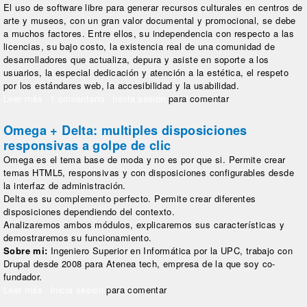
El uso de software libre para generar recursos culturales en centros de
arte y museos, con un gran valor documental y promocional, se debe
a muchos factores. Entre ellos, su independencia con respecto a las
licencias, su bajo costo, la existencia real de una comunidad de
desarrolladores que actualiza, depura y asiste en soporte a los
usuarios, la especial dedicación y atención a la estética, el respeto
por los estándares web, la accesibilidad y la usabilidad.
Leer más
sobre Software Libre para la creación de recursos culturales
1 comentario
Inicia sesión
para comentar
Omega + Delta: multiples disposiciones
responsivas a golpe de clic
Omega es el tema base de moda y no es por que si. Permite crear
temas HTML5, responsivas y con disposiciones configurables desde
la interfaz de administración.
Delta es su complemento perfecto. Permite crear diferentes
disposiciones dependiendo del contexto.
Analizaremos ambos módulos, explicaremos sus características y
demostraremos su funcionamiento.
Sobre mi:
Ingeniero Superior en Informática por la UPC, trabajo con
Drupal desde 2008 para Atenea tech, empresa de la que soy co-
fundador.
Leer más
sobre Omega + Delta: multiples disposiciones responsivas a
Inicia sesión
para comentar
golpe de clic