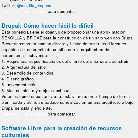
Twitter:
@mozilla_hispano
Leer más
sobre Keynote Mozilla
Inicia sesión
para comentar
Drupal: Cómo hacer fácil lo difícil
Esta ponencia tiene el objetivo de proporcionar una aproximación
SENCILLA y EFICAZ para la construcción de un sitio web con Drupal.
Presentaremos un camino directo y limpio de casar los diferentes
aspectos del desarrollo de un sitio con la arquitectura de la
herramienta, incluyendo:
1. Requisitos/ especificaciones del cliente del sitio web a construir
2. Arquitectura del sitio
3. Desarrollo de contenidos
4. Diseño gráfico
5. Implementación
6. Mantenimiento y mejora continua
Veremos cómo deben enlazarse estas tareas en el tiempo de forma
planificada y cómo se traduce su realización en una arquitectura bajo
Drupal sencilla y eficiente.
Leer más
sobre Drupal: Cómo hacer fácil lo difícil
Inicia sesión
para comentar
Software Libre para la creación de recursos
culturales