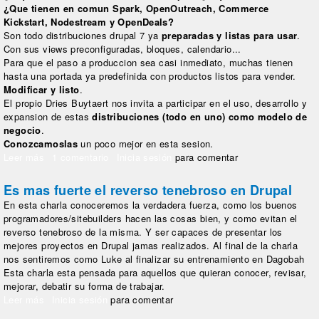
¿Que tienen en comun Spark, OpenOutreach, Commerce
Kickstart, Nodestream y OpenDeals?
Son todo distribuciones drupal 7 ya
preparadas y listas para usar
.
Con sus views preconfiguradas, bloques, calendario...
Para que el paso a produccion sea casi inmediato, muchas tienen
hasta una portada ya predefinida con productos listos para vender.
Modificar y listo
.
El propio Dries Buytaert nos invita a participar en el uso, desarrollo y
expansion de estas
distribuciones (todo en uno) como modelo de
negocio
.
Conozcamoslas
un poco mejor en esta sesion.
Leer más
sobre Distribuciones drupal: un mundo de colores y sabores
1 comentario
Inicia sesión
para comentar
Es mas fuerte el reverso tenebroso en Drupal
En esta charla conoceremos la verdadera fuerza, como los buenos
programadores/sitebuilders hacen las cosas bien, y como evitan el
reverso tenebroso de la misma. Y ser capaces de presentar los
mejores proyectos en Drupal jamas realizados. Al final de la charla
nos sentiremos como Luke al finalizar su entrenamiento en Dagobah
Esta charla esta pensada para aquellos que quieran conocer, revisar,
mejorar, debatir su forma de trabajar.
Leer más
sobre Es mas fuerte el reverso tenebroso en Drupal
Inicia sesión
para comentar