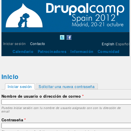
Iniciar sesión
Contacto
English
Español
Calendario
Patrocinadores
Información
Comunidad
Inicio
Solapas principales
Iniciar sesión
Solicitar una nueva contraseña
(solapa activa)
Nombre de usuario o dirección de correo
*
Puedes iniciar sesión con tu nombre de usuario asignado con con tu dirección de
email
Contraseña
*