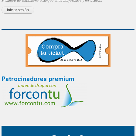
El campo de contraseña distingue entre mayúsculas y minúsculas
Patrocinadores premium