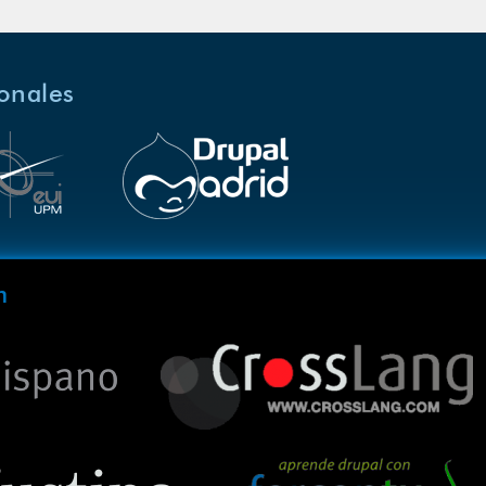
ionales
m