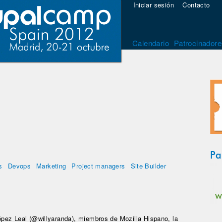
Iniciar sesión
Contacto
Calendario
Patrocinadore
Pa
s
Devops
Marketing
Project managers
Site Builder
pez Leal (@willyaranda), miembros de Mozilla Hispano, la