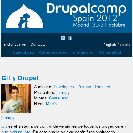
Iniciar sesión
Contacto
English
Español
Calendario
Patrocinadores
Información
Comunidad
Git y Drupal
Audience:
Developers
Devops
Themers
Presenters:
juampy
Idioma:
Castellano
Nivel:
Medio
juampy
Git
es el sistema de control de versiones de todos los proyectos en
http://drupal.org
. En esta charla se explicarán funcionalidades