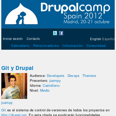
Iniciar sesión
Contacto
English
Español
Calendario
Patrocinadores
Información
Comunidad
Git y Drupal
Audience:
Developers
Devops
Themers
Presenters:
juampy
Idioma:
Castellano
Nivel:
Medio
juampy
Git
es el sistema de control de versiones de todos los proyectos en
http://drupal.org
. En esta charla se explicarán funcionalidades