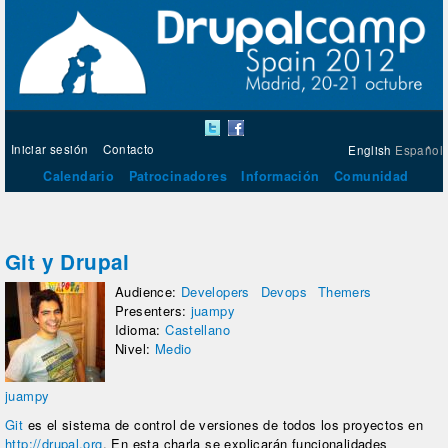
Iniciar sesión
Contacto
English
Español
Calendario
Patrocinadores
Información
Comunidad
Git y Drupal
Audience:
Developers
Devops
Themers
Presenters:
juampy
Idioma:
Castellano
Nivel:
Medio
juampy
Git
es el sistema de control de versiones de todos los proyectos en
http://drupal.org
. En esta charla se explicarán funcionalidades