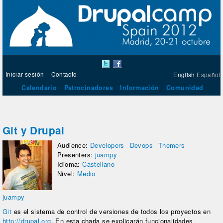
Iniciar sesión
Contacto
English
Español
Calendario
Patrocinadores
Información
Comunidad
Git y Drupal
Audience:
Developers
Devops
Themers
Presenters:
juampy
Idioma:
Castellano
Nivel:
Medio
juampy
Git
es el sistema de control de versiones de todos los proyectos en
http://drupal.org
. En esta charla se explicarán funcionalidades