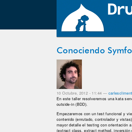
Conociendo Symfo
10 Octubre, 2012 - 11:44
—
carlesclimen
En este taller resolveremos una kata senc
outside-in (BDD).
Empezaremos con un test funcional y vi
contenido (enrutado, controlador y vista
mayor detalle el testing con orientación 
(extract class, extract method, inversión