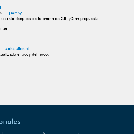
n
05
—
juampy
un rato despues de la charla de Git. ¡Gran propuesta!
ntar
—
carlescliment
ualizado el body del nodo.
ionales