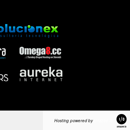
Hosting powered by
amazee.io