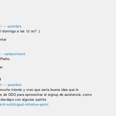
21
—
pcambra
l domingo a las 12 no? :)
ntar
—
carlescliment
 Pedro.
ar
O
45
—
pcambra
r mucho interés y creo que sería buena idea que lo
os de GDO para aprovechar el signup de asistencia, como
s devdays con algunos sprints
8-multilingual-initiative-sprint