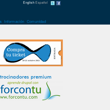
English
Español
s
Información
Comunidad
trocinadores premium