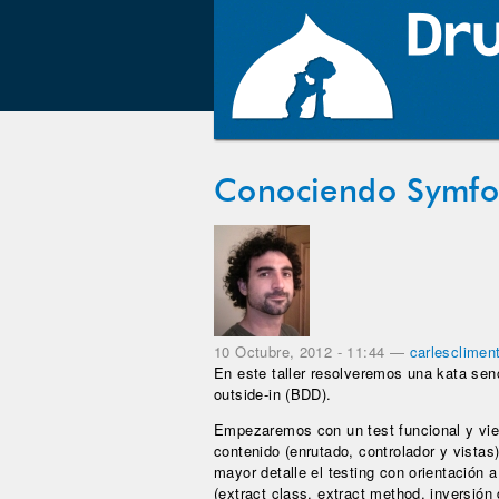
Conociendo Symfo
10 Octubre, 2012 - 11:44
—
carlesclimen
En este taller resolveremos una kata senc
outside-in (BDD).
Empezaremos con un test funcional y vi
contenido (enrutado, controlador y vista
mayor detalle el testing con orientación 
(extract class, extract method, inversión