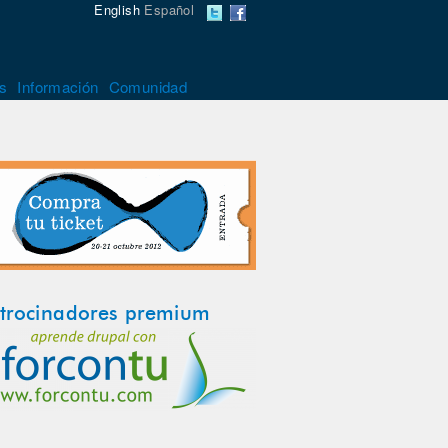
English
Español
s
Información
Comunidad
trocinadores premium