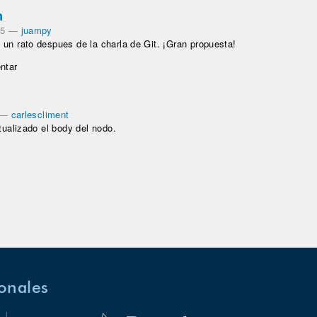
n
05
—
juampy
un rato despues de la charla de Git. ¡Gran propuesta!
ntar
—
carlescliment
ualizado el body del nodo.
ionales