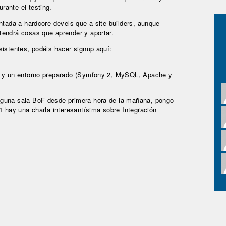
rante el testing.
ntada a hardcore-devels que a site-builders, aunque
tendrá cosas que aprender y aportar.
sistentes, podéis hacer signup aquí:
il y un entorno preparado (Symfony 2, MySQL, Apache y
lguna sala BoF desde primera hora de la mañana, pongo
1 hay una charla interesantísima sobre Integración