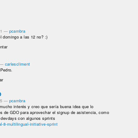
21
—
pcambra
l domingo a las 12 no? :)
ntar
—
carlescliment
 Pedro.
ar
O
45
—
pcambra
r mucho interés y creo que sería buena idea que lo
os de GDO para aprovechar el signup de asistencia, como
s devdays con algunos sprints
8-multilingual-initiative-sprint