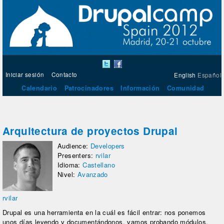
Iniciar sesión
Contacto
English
Español
Calendario
Patrocinadores
Información
Comunidad
Arquitectura de proyectos Drupal
Audience:
Developers
Presenters:
rvilar
Idioma:
Castellano
Nivel:
Avanzado
rvilar
Drupal es una herramienta en la cuál es fácil entrar: nos ponemos
unos días leyendo y documentándonos, vamos probando módulos,