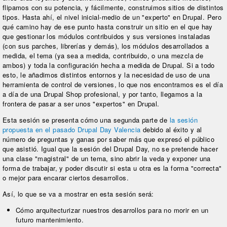
flipamos con su potencia, y fácilmente, construimos sitios de distintos
tipos. Hasta ahí, el nivel inicial-medio de un "experto" en Drupal. Pero
qué camino hay de ese punto hasta construir un sitio en el que hay
que gestionar los módulos contribuidos y sus versiones instaladas
(con sus parches, librerías y demás), los módulos desarrollados a
medida, el tema (ya sea a medida, contribuido, o una mezcla de
ambos) y toda la configuración hecha a medida de Drupal. Si a todo
esto, le añadimos distintos entornos y la necesidad de uso de una
herramienta de control de versiones, lo que nos encontramos es el día
a día de una Drupal Shop profesional, y por tanto, llegamos a la
frontera de pasar a ser unos "expertos" en Drupal.
Esta sesión se presenta cómo una segunda parte de
la sesión
propuesta en el pasado Drupal Day Valencia
debido al éxito y al
número de preguntas y ganas por saber más que expresó el público
que asistió. Igual que la sesión del Drupal Day, no se pretende hacer
una clase "magistral" de un tema, sino abrir la veda y exponer una
forma de trabajar, y poder discutir si esta u otra es la forma "correcta"
o mejor para encarar ciertos desarrollos.
Así, lo que se va a mostrar en esta sesión será:
Cómo arquitecturizar nuestros desarrollos para no morir en un
futuro mantenimiento.