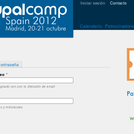
Iniciar sesión
Contacto
Calendario
Patrocinadore
contraseña
reo
*
ignado con con tu dirección de email
Pa
as y minúsculas