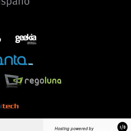
Hosting powered by
amazee.io