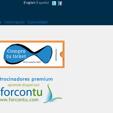
English
Español
s
Información
Comunidad
trocinadores premium