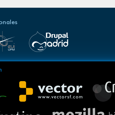
ionales
m