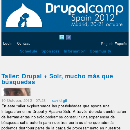
Login
Contact
English
Español
Schedule
Sponsors
Information
Community
Taller: Drupal + Solr, mucho más que
búsquedas
10 October, 2012 - 07:23
—
david.gil
En este taller exploraremos las posibilidades que aporta una
integración entre Drupal y Apache Solr. A través de esta combinación
de herramientas no solo podremos construir una experiencia de
búsqueda satisfactoria para nuestros portales sino que además
podemos distribuir parte de la carga de procesamiento en nuestros