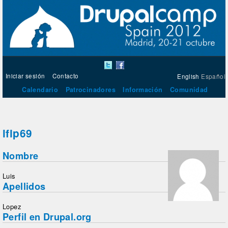
Iniciar sesión
Contacto
English
Español
Calendario
Patrocinadores
Información
Comunidad
lflp69
Nombre
Luis
Apellidos
Lopez
Perfil en Drupal.org