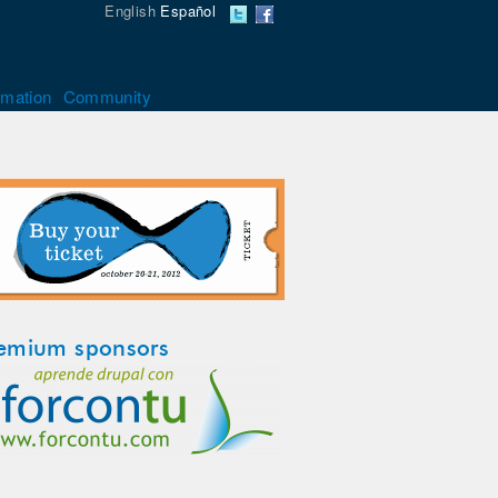
English
Español
rmation
Community
emium sponsors