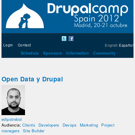
Login
Contact
English
Español
Schedule
Sponsors
Information
Community
Open Data y Drupal
edipotrebol
Audiencia:
Clients
Developers
Devops
Marketing
Project
managers
Site Builder