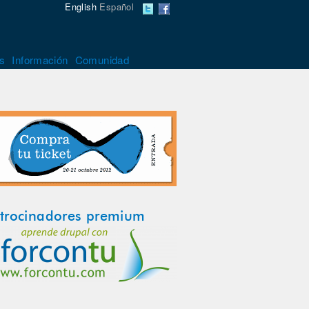
English
Español
s
Información
Comunidad
trocinadores premium