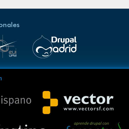
ionales
m