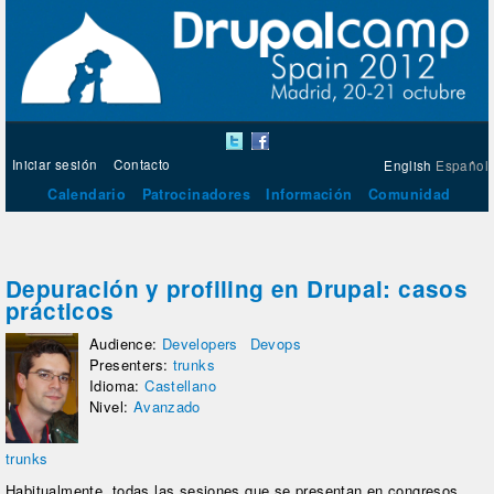
Iniciar sesión
Contacto
English
Español
Calendario
Patrocinadores
Información
Comunidad
Depuración y profiling en Drupal: casos
prácticos
Audience:
Developers
Devops
Presenters:
trunks
Idioma:
Castellano
Nivel:
Avanzado
trunks
Habitualmente, todas las sesiones que se presentan en congresos