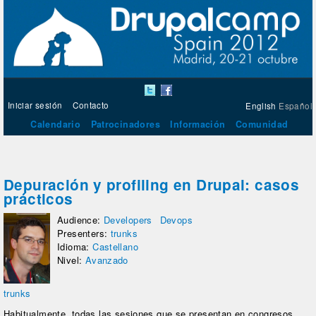
Iniciar sesión
Contacto
English
Español
Calendario
Patrocinadores
Información
Comunidad
Depuración y profiling en Drupal: casos
prácticos
Audience:
Developers
Devops
Presenters:
trunks
Idioma:
Castellano
Nivel:
Avanzado
trunks
Habitualmente, todas las sesiones que se presentan en congresos