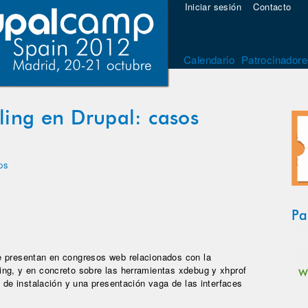
Iniciar sesión
Contacto
Calendario
Patrocinadore
ling en Drupal: casos
ps
Pa
e presentan en congresos web relacionados con la
ing, y en concreto sobre las herramientas xdebug y xhprof
s de instalación y una presentación vaga de las interfaces