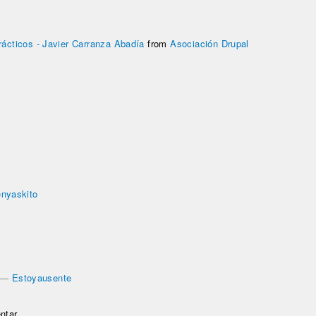
prácticos - Javier Carranza Abadía
from
Asociación Drupal
enyaskito
—
Estoyausente
ntar