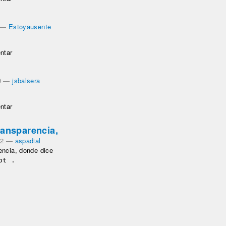
—
Estoyausente
ntar
9
—
jsbalsera
ntar
ransparencia,
22
—
aspadial
encia, donde dice
ot .