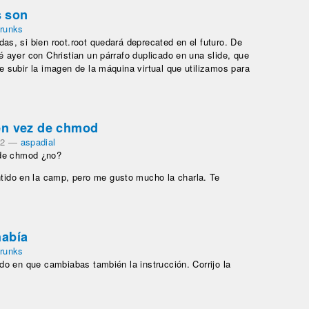
s son
trunks
as, si bien root.root quedará deprecated en el futuro. De
é ayer con Christian un párrafo duplicado en una slide, que
e subir la imagen de la máquina virtual que utilizamos para
en vez de chmod
52
—
aspadial
de chmod ¿no?
ntido en la camp, pero me gusto mucho la charla. Te
había
trunks
do en que cambiabas también la instrucción. Corrijo la