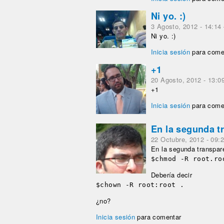
Ni yo. :)
3 Agosto, 2012 - 14:14
Ni yo. :)
Inicia sesión
para come
+1
20 Agosto, 2012 - 13:0
+1
Inicia sesión
para come
En la segunda t
22 Octubre, 2012 - 09:
En la segunda transpar
$chmod -R root.ro
Debería decir
$chown -R root:root .
¿no?
Inicia sesión
para comentar