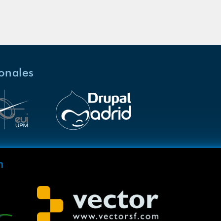
ionales
m