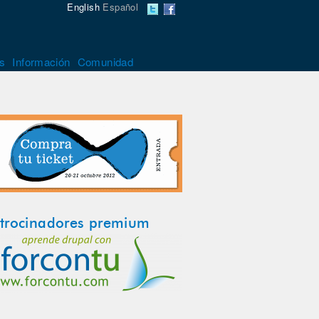
English
Español
s
Información
Comunidad
trocinadores premium