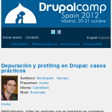
Iniciar sesión
Contacto
English
Español
Calendario
Patrocinadores
Información
Comunidad
Depuración y profiling en Drupal: casos
prácticos
Audience:
Developers
Devops
Presenters:
trunks
Idioma:
Castellano
Nivel:
Avanzado
trunks
Habitualmente, todas las sesiones que se presentan en congresos