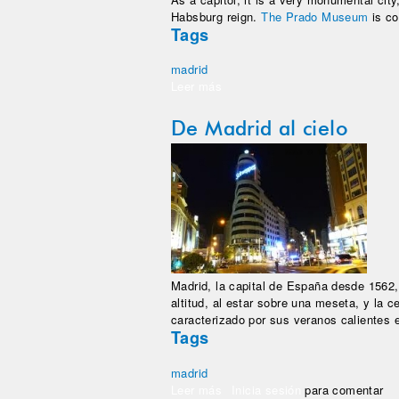
Habsburg reign.
The Prado Museum
is co
Tags
madrid
Leer más
sobre From Madrid to the sky
De Madrid al cielo
Madrid, la capital de España desde 1562,
altitud, al estar sobre una meseta, y la 
caracterizado por sus veranos calientes e
Tags
madrid
Leer más
sobre De Madrid al cielo
Inicia sesión
para comentar