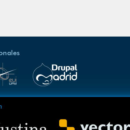
ionales
m