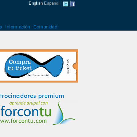
English
Español
s
Información
Comunidad
trocinadores premium