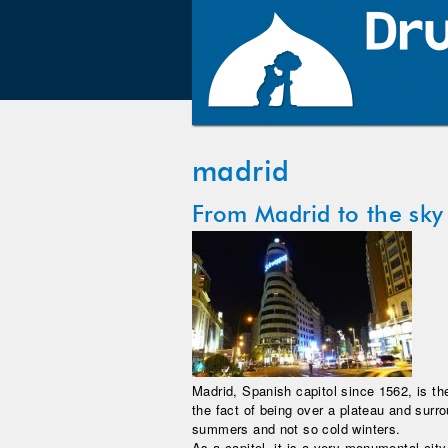
madrid
From Madrid to the sky
Madrid, Spanish capitol since 1562, is the
the fact of being over a plateau and sur
summers and not so cold winters.
As a capitol, it is a very monumental city