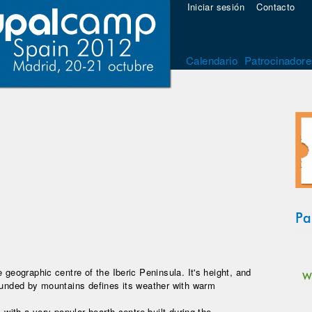
Iniciar sesión
Contacto
Calendario
Patrocinadore
Pa
 geographic centre of the Iberic Peninsula. It's height, and
rounded by mountains defines its weather with warm
, with a very popular hearth centre built during the