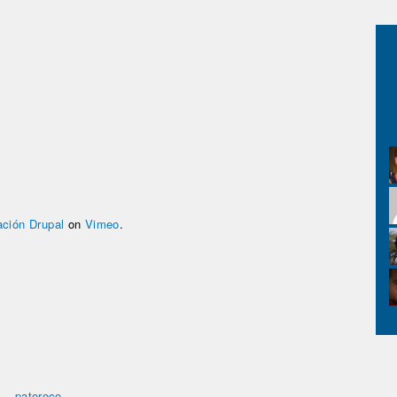
ación Drupal
on
Vimeo
.
—
patoroco