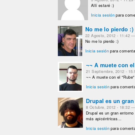
Allí estaré :)
Inicia sesión
para come
No me lo pierdo :)
22 Agosto, 2012 - 11:42
No me lo pierdo :)
Inicia sesión
para comenta
¬¬ A muete con el
21 Septiembre, 2012 - 15:
¬¬ A muete con el "Rube"
Inicia sesión
para coment
Drupal es un gran
8 Octubre, 2012 - 18:32
Drupal es un gran entorno
más apicéntricas...
Inicia sesión
para coment