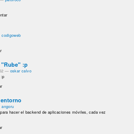
ntar
—
codigoweb
r
 "Rube" :p
52
—
oskar calvo
 :p
ar
 entorno
—
angoru
 para hacer el backend de aplicaciones móviles, cada vez
ar