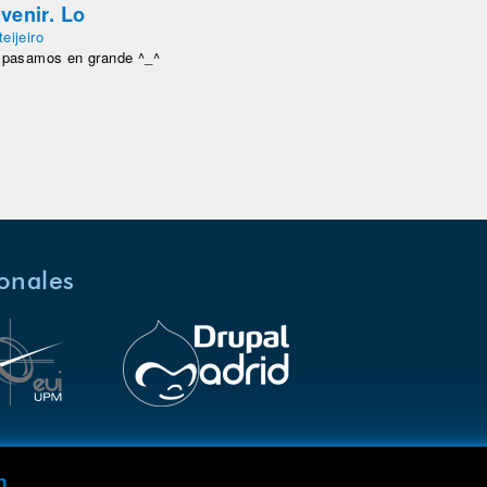
venir. Lo
teijeiro
o pasamos en grande ^_^
ionales
m