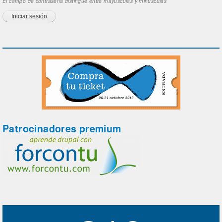
El campo de contraseña distingue entre mayúsculas y minúsculas
Patrocinadores premium