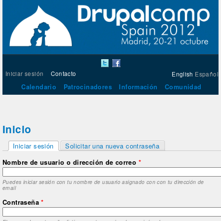
Iniciar sesión
Contacto
English
Español
Calendario
Patrocinadores
Información
Comunidad
Inicio
Solapas principales
Iniciar sesión
Solicitar una nueva contraseña
(solapa activa)
Nombre de usuario o dirección de correo
*
Puedes iniciar sesión con tu nombre de usuario asignado con con tu dirección de
email
Contraseña
*